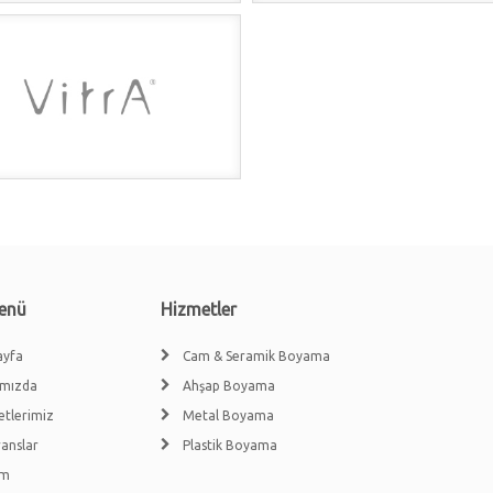
Menü
Hizmetler
ayfa
Cam & Seramik Boyama
ımızda
Ahşap Boyama
etlerimiz
Metal Boyama
anslar
Plastik Boyama
im