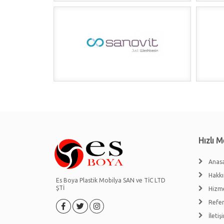
Hızlı 
Anas
Hakk
Es Boya Plastik Mobilya SAN ve TİC LTD
ŞTİ
Hizm
Refer
İletiş